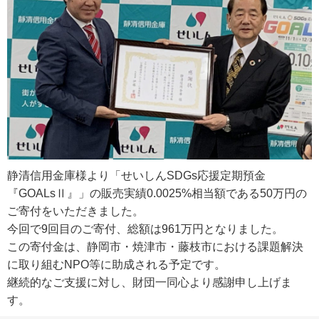
静清信用金庫様より「せいしんSDGs応援定期預金
『GOALsⅡ』」の販売実績0.0025%相当額である50万円の
ご寄付をいただきました。
今回で9回目のご寄付、総額は961万円となりました。
この寄付金は、静岡市・焼津市・藤枝市における課題解決
に取り組むNPO等に助成される予定です。
継続的なご支援に対し、財団一同心より感謝申し上げま
す。