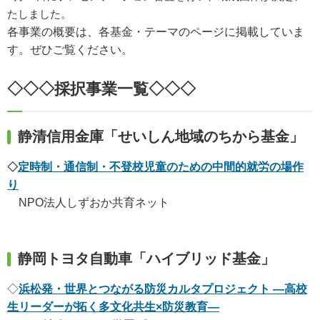
たしました。
各事業の概要は、各基金・テーマのページに掲載していま
す。ぜひご覧ください。
◇◇◇採択事業一覧◇◇◇
静清信用金庫
「せいしん地域のちから基金」
◇
定時制・通信制・不登校児童のための中間的就労の場作
り
NPO法人しずおか共育ネット
静岡トヨタ自動車「ハイブリッド基金」
◇
浜松発・世界とつながる防災カルタプロジェクト ―高校
生リーダーが拓く多文化共生×防災教育―